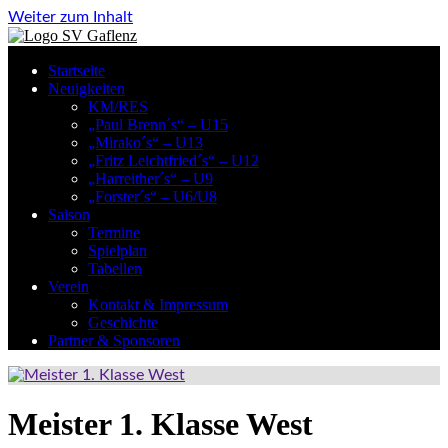
Weiter zum Inhalt
Startseite
Neuigkeiten
KM/RES
„Paul Brenn´s“ – U15
„Mirako´s“ – U13
„Fritz Leichtfried´s“ – U12
„Harreither´s“ – U9
„Forster´s“ – U6/U8
Saison
Termine
Spielplan
Tabellen
Verein
Kontakt & Impressum
Geschichte
Partner & Sponsoren
Meister 1. Klasse West