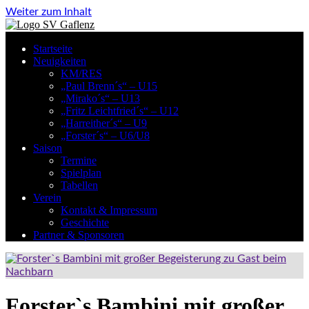
Weiter zum Inhalt
Startseite
Neuigkeiten
KM/RES
„Paul Brenn´s“ – U15
„Mirako´s“ – U13
„Fritz Leichtfried´s“ – U12
„Harreither´s“ – U9
„Forster´s“ – U6/U8
Saison
Termine
Spielplan
Tabellen
Verein
Kontakt & Impressum
Geschichte
Partner & Sponsoren
Forster`s Bambini mit großer