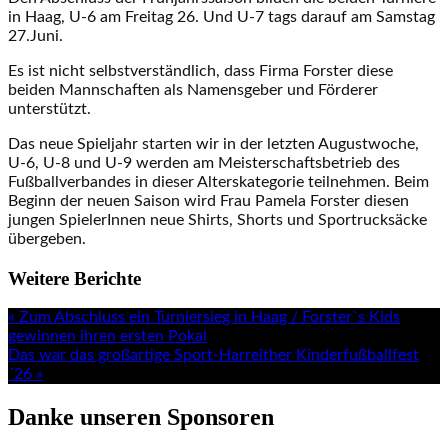
in Haag, U-6 am Freitag 26. Und U-7 tags darauf am Samstag
27.Juni.
Es ist nicht selbstverständlich, dass Firma Forster diese
beiden Mannschaften als Namensgeber und Förderer
unterstützt.
Das neue Spieljahr starten wir in der letzten Augustwoche,
U-6, U-8 und U-9 werden am Meisterschaftsbetrieb des
Fußballverbandes in dieser Alterskategorie teilnehmen. Beim
Beginn der neuen Saison wird Frau Pamela Forster diesen
jungen SpielerInnen neue Shirts, Shorts und Sportrucksäcke
übergeben.
Weitere Berichte
« Zum Abschluss ein Turniersieg in Haag / Forster`s Kids
gewinnen ihren ersten Pokal
Das war das großartige Sport-Harreither Kinderfußballfest
´26 »
Danke unseren Sponsoren